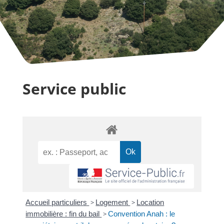
Service public
Accueil particuliers
>
Logement
>
Location
immobilière : fin du bail
>
Convention Anah : le