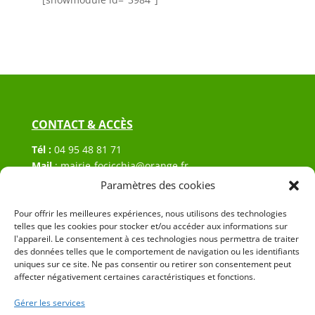
CONTACT & ACCÈS
Tél :
04 95 48 81 71
Mail
:
mairie-focicchia@orange.fr
Adresse :
Hôtel de ville de Focicchia
Paramètres des cookies
Le village
20212 Focicchia
Pour offrir les meilleures expériences, nous utilisons des technologies
telles que les cookies pour stocker et/ou accéder aux informations sur
l'appareil. Le consentement à ces technologies nous permettra de traiter
des données telles que le comportement de navigation ou les identifiants
uniques sur ce site. Ne pas consentir ou retirer son consentement peut
affecter négativement certaines caractéristiques et fonctions.
Gérer les services