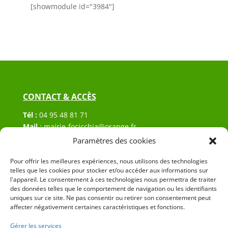
[showmodule id="3984"]
CONTACT & ACCÈS
Tél :
04 95 48 81 71
Mail
:
mairie-focicchia@orange.fr
Adresse :
Hôtel de ville de Focicchia
Paramètres des cookies
Le village
Pour offrir les meilleures expériences, nous utilisons des technologies
20212 Focicchia
telles que les cookies pour stocker et/ou accéder aux informations sur
l'appareil. Le consentement à ces technologies nous permettra de traiter
des données telles que le comportement de navigation ou les identifiants
uniques sur ce site. Ne pas consentir ou retirer son consentement peut
affecter négativement certaines caractéristiques et fonctions.
Gérer les services