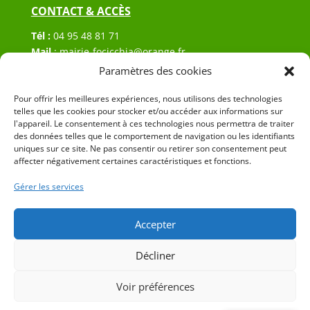
CONTACT & ACCÈS
Tél :
04 95 48 81 71
Mail
:
mairie-focicchia@orange.fr
Adresse :
Hôtel de ville de Focicchia
Paramètres des cookies
Le village
20212 Focicchia
Pour offrir les meilleures expériences, nous utilisons des technologies
telles que les cookies pour stocker et/ou accéder aux informations sur
l'appareil. Le consentement à ces technologies nous permettra de traiter
des données telles que le comportement de navigation ou les identifiants
uniques sur ce site. Ne pas consentir ou retirer son consentement peut
affecter négativement certaines caractéristiques et fonctions.
Gérer les services
© 2023 Mairie de Focicchia – Réalisation
SITEC
–
Plan
du site
–
Mention Légales
Accepter
Décliner
Voir préférences