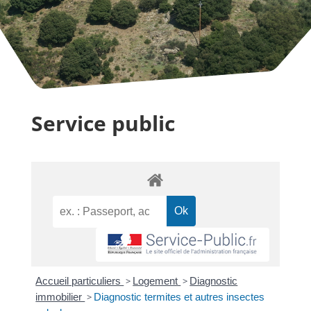
Service public
Accueil particuliers
>
Logement
>
Diagnostic
immobilier
>
Diagnostic termites et autres insectes