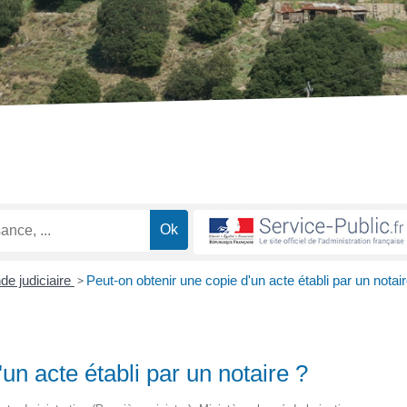
e judiciaire
>
Peut-on obtenir une copie d'un acte établi par un notair
un acte établi par un notaire ?