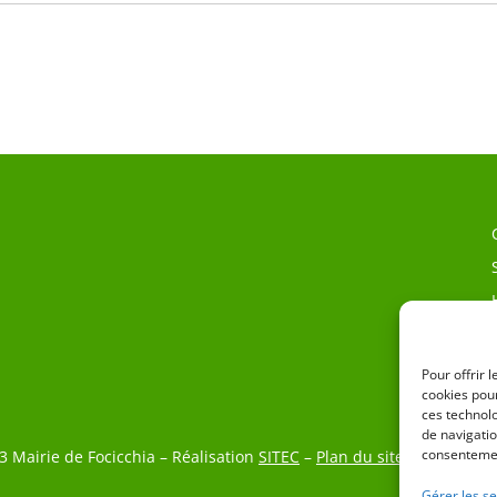
Pour offrir 
cookies pour
ces technol
de navigatio
consentemen
3 Mairie de Focicchia – Réalisation
SITEC
–
Plan du site
–
Mention L
Gérer les se