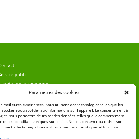
Contact
Service public
Histoire de la commune
Paramètres des cookies
les meilleures expériences, nous utilisons des technologies telles que les
 stocker et/ou accéder aux informations sur l'appareil. Le consentement à
ogies nous permettra de traiter des données telles que le comportement
n ou les identifiants uniques sur ce site. Ne pas consentir ou retirer son
t peut affecter négativement certaines caractéristiques et fonctions.
égales
rvices