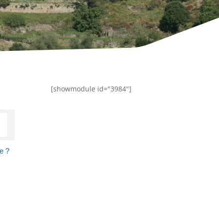
[showmodule id="3984"]
e ?