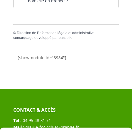
domicile en France ?
©
Direction de l'information légale et administrative
comarquage developpé par
baseo.io
[showmodule id="3984"]
CONTACT & ACCÈS
Tél :
04 95 48 81 71
Mail
:
mairie-focicchia@orange.fr