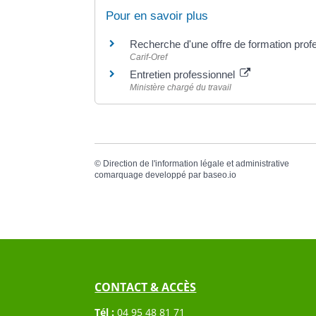
Pour en savoir plus
Recherche d'une offre de formation prof
Carif-Oref
Entretien professionnel
Ministère chargé du travail
©
Direction de l'information légale et administrative
comarquage developpé par
baseo.io
CONTACT & ACCÈS
Tél :
04 95 48 81 71