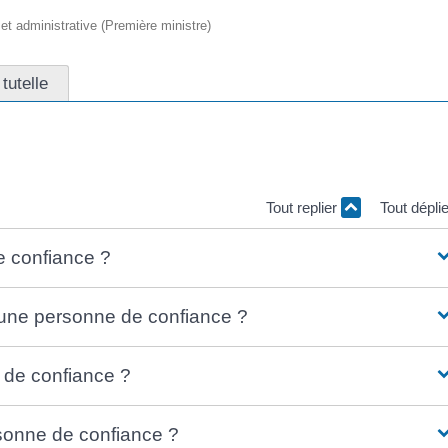
e et administrative (Première ministre)
tutelle
signer</span> une personne de confiance à tout moment.
Tout replier
Tout dépli
e confiance ?
une personne de confiance ?
de confiance ?
sonne de confiance ?