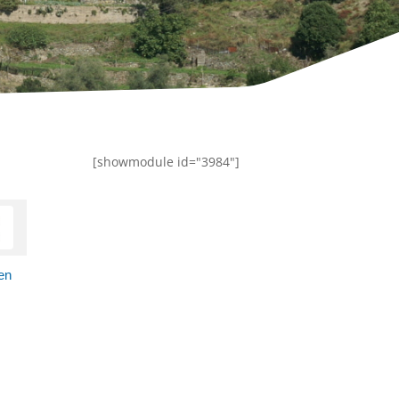
[showmodule id="3984"]
en