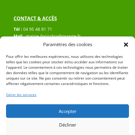
CONTACT & ACCÈS
Tél :
04 95 48 81 71
Mail
:
mairie-focicchia@orange.fr
Adresse :
Hôtel de ville de Focicchia
Paramètres des cookies
Le village
20212 Focicchia
Pour offrir les meilleures expériences, nous utilisons des technologies
telles que les cookies pour stocker et/ou accéder aux informations sur
l'appareil. Le consentement à ces technologies nous permettra de traiter
des données telles que le comportement de navigation ou les identifiants
uniques sur ce site. Ne pas consentir ou retirer son consentement peut
affecter négativement certaines caractéristiques et fonctions.
Gérer les services
© 2023 Mairie de Focicchia – Réalisation
SITEC
–
Plan
du site
–
Mention Légales
Accepter
Décliner