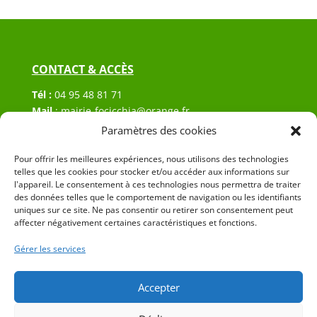
CONTACT & ACCÈS
Tél :
04 95 48 81 71
Mail
:
mairie-focicchia@orange.fr
Adresse :
Hôtel de ville de Focicchia
Paramètres des cookies
Le village
Pour offrir les meilleures expériences, nous utilisons des technologies
20212 Focicchia
telles que les cookies pour stocker et/ou accéder aux informations sur
l'appareil. Le consentement à ces technologies nous permettra de traiter
des données telles que le comportement de navigation ou les identifiants
uniques sur ce site. Ne pas consentir ou retirer son consentement peut
affecter négativement certaines caractéristiques et fonctions.
Gérer les services
© 2023 Mairie de Focicchia – Réalisation
SITEC
–
Plan
du site
–
Mention Légales
Accepter