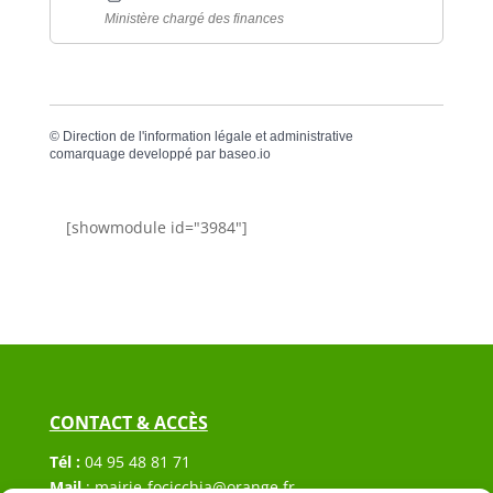
Ministère chargé des finances
©
Direction de l'information légale et administrative
comarquage developpé par
baseo.io
[showmodule id="3984"]
CONTACT & ACCÈS
Tél :
04 95 48 81 71
Mail
:
mairie-focicchia@orange.fr