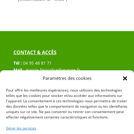
CONTACT & ACCÈS
Tél :
04 95 48 81 71
Mail
:
mairie-focicchia@orange.fr
Adresse :
Hôtel de ville de Focicchia
Paramètres des cookies
Le village
Pour offrir les meilleures expériences, nous utilisons des technologies
20212 Focicchia
telles que les cookies pour stocker et/ou accéder aux informations sur
l'appareil. Le consentement à ces technologies nous permettra de traiter
des données telles que le comportement de navigation ou les identifiants
uniques sur ce site. Ne pas consentir ou retirer son consentement peut
affecter négativement certaines caractéristiques et fonctions.
Gérer les services
© 2023 Mairie de Focicchia – Réalisation
SITEC
–
Plan