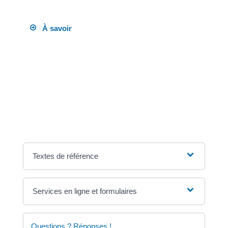
pour établir une imposition unique à votre nom.
À savoir
si vous êtes né(e) entre 2001 et 2003, vous devez
remplir personnellement une déclaration de
revenus. Toutefois, <a
href="https://focicchia.corsica/service-public/?
xml=F369">vous pouvez renoncer à être imposé
personnellement</a> et demander à être rattaché
au foyer fiscal de vos parents.
Textes de référence
Services en ligne et formulaires
Questions ? Réponses !