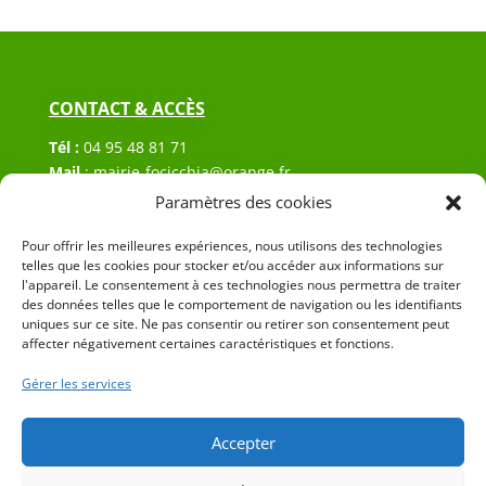
CONTACT & ACCÈS
Tél :
04 95 48 81 71
Mail
:
mairie-focicchia@orange.fr
Adresse :
Hôtel de ville de Focicchia
Paramètres des cookies
Le village
20212 Focicchia
Pour offrir les meilleures expériences, nous utilisons des technologies
telles que les cookies pour stocker et/ou accéder aux informations sur
l'appareil. Le consentement à ces technologies nous permettra de traiter
des données telles que le comportement de navigation ou les identifiants
uniques sur ce site. Ne pas consentir ou retirer son consentement peut
affecter négativement certaines caractéristiques et fonctions.
Gérer les services
© 2023 Mairie de Focicchia – Réalisation
SITEC
–
Plan
du site
–
Mention Légales
Accepter