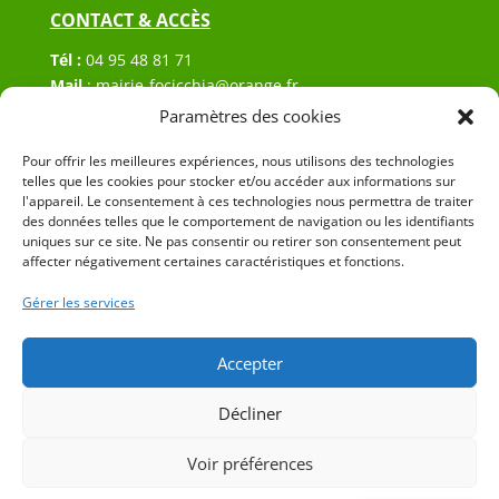
CONTACT & ACCÈS
Tél :
04 95 48 81 71
Mail
:
mairie-focicchia@orange.fr
Adresse :
Hôtel de ville de Focicchia
Paramètres des cookies
Le village
Pour offrir les meilleures expériences, nous utilisons des technologies
20212 Focicchia
telles que les cookies pour stocker et/ou accéder aux informations sur
l'appareil. Le consentement à ces technologies nous permettra de traiter
des données telles que le comportement de navigation ou les identifiants
uniques sur ce site. Ne pas consentir ou retirer son consentement peut
affecter négativement certaines caractéristiques et fonctions.
Gérer les services
© 2023 Mairie de Focicchia – Réalisation
SITEC
–
Plan
du site
–
Mention Légales
Accepter
Décliner
Voir préférences