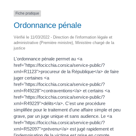
Fiche pratique
Ordonnance pénale
Vérifié le 11/03/2022 - Direction de l'information légale et
administrative (Première ministre), Ministère chargé de la
justice
L'ordonnance pénale permet au <a
href="https://focicchia.corsica/service-public/?
xml=R1123">procureur de la République</a> de faire
juger certaines <a
href="https://focicchia.corsica/service-public/?
xml=R49228">contraventions</a> et certains <a
href="https://focicchia.corsica/service-public/?
xml=R49229">délits</a>. C'est une procédure
simplifiée pour le traitement d'une affaire simple et peu
grave, par un juge unique et sans audience. Le <a
href="https://focicchia.corsica/service-public/?
xml=R52097">prévenu</a> est jugé rapidement et
l'indemnisation de la victime est prise en compte.