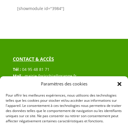
[showmodule id="3984"]
CONTACT & ACCÈS
Tél :
04 95 48 81 71
Mail
:
mairie-focicchia@orange.fr
Adresse :
Hôtel de ville de Focicchia
Paramètres des cookies
Le village
Pour offrir les meilleures expériences, nous utilisons des technologies
20212 Focicchia
telles que les cookies pour stocker et/ou accéder aux informations sur
l'appareil. Le consentement à ces technologies nous permettra de traiter
des données telles que le comportement de navigation ou les identifiants
uniques sur ce site. Ne pas consentir ou retirer son consentement peut
affecter négativement certaines caractéristiques et fonctions.