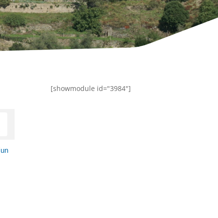
[showmodule id="3984"]
'un