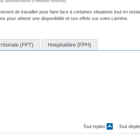
e et administrative (Première ministre)
ment de travailler pour faire face à certaines situations tout en resta
s pour obtenir une disponibilité et ses effets sur votre carrière.
rritoriale (FPT)
Hospitalière (FPH)
tionnaire titulaire</span>, vous pouvez demander une disponibilité
avez pas le droit de prendre une disponibilité.
rsica/service-public/?xml=F13117">contractuel</a>, vous pouvez
s motifs analogues à ceux permettant à un fonctionnaire de bénéficie
Tout replier
Tout dépli