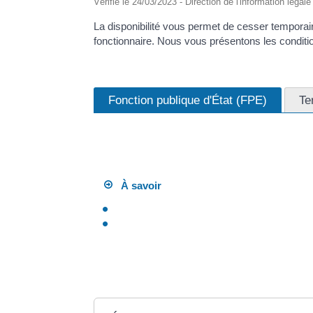
Vérifié le 24/03/2023 - Direction de l'information légal
La disponibilité vous permet de cesser temporaire
fonctionnaire. Nous vous présentons les condition
Fonction publique d'État (FPE)
Te
Si vous êtes <span class="miseenevidence">fonc
notamment pour les motifs suivants.
À savoir
Si vous êtes fonctionnaire stagiaire, vous n'
Si vous êtes <a href="https://focicchia.co
bénéficier d'un congé non rémunéré pour de
d'une disponibilité.