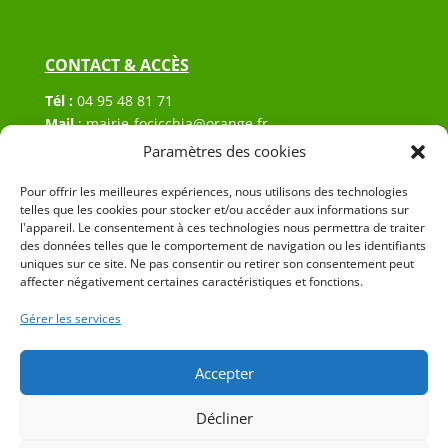
CONTACT & ACCÈS
Tél :
04 95 48 81 71
Mail
:
mairie-focicchia@orange.fr
Adresse :
Hôtel de ville de Focicchia
Paramètres des cookies
Le village
Pour offrir les meilleures expériences, nous utilisons des technologies
20212 Focicchia
telles que les cookies pour stocker et/ou accéder aux informations sur
l'appareil. Le consentement à ces technologies nous permettra de traiter
des données telles que le comportement de navigation ou les identifiants
uniques sur ce site. Ne pas consentir ou retirer son consentement peut
affecter négativement certaines caractéristiques et fonctions.
Gérer les services
© 2023 Mairie de Focicchia – Réalisation
SITEC
–
Plan
du site
–
Mention Légales
Accepter
Décliner