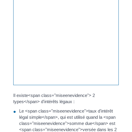
septembre 2020, on obtient :
(2 000 <span class="miseenevidence">x</span>
30 <span class="miseenevidence">x</span> 3,11)
<span class="miseenevidence">/</span> 36 500 =
<span class="valeur">5,11 €</span>
2 000 <span class="miseenevidence">+</span>
5,11 = <span class="valeur">2005,11 €</span>
Le total à payer est de <span
class="valeur">2 005,11 €</span>.
Rappel : même si 2020 est une année bissextile, il
convient d'utiliser 36 500 dans le calcul.
Il existe<span class="miseenevidence"> 2
types</span> d'intérêts légaux :
Le <span class="miseenevidence">taux d'intérêt
légal simple</span>, qui est utilisé quand la <span
class="miseenevidence">somme due</span> est
<span class="miseenevidence">versée dans les 2