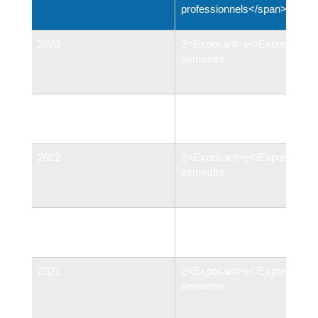
professionnels</span>
2023
2<Exposant>e</Exposant>
semestre
1<Exposant>er</Exposant>
<span class="valeur">4,47 %
semestre
</span>
2022
2<Exposant>e</Exposant>
semestre
1<Exposant>er</Exposant>
<span class="valeur">3,13 %
semestre
</span>
2021
2<Exposant>e</Exposant>
semestre