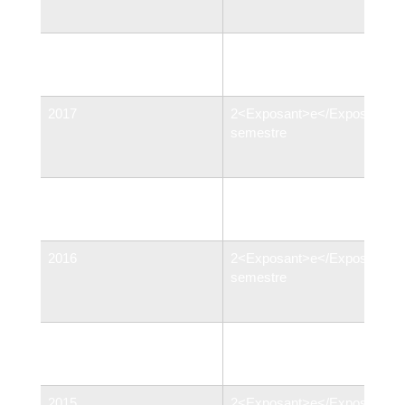
1<Exposant>er</Exposant>
<span class="valeur">3,73 %
semestre
</span>
2017
2<Exposant>e</Exposant>
semestre
1<Exposant>er</Exposant>
<span class="valeur">4,16 %
semestre
</span>
2016
2<Exposant>e</Exposant>
semestre
1<Exposant>er</Exposant>
<span class="valeur">4,54 %
semestre
</span>
2015
2<Exposant>e</Exposant>