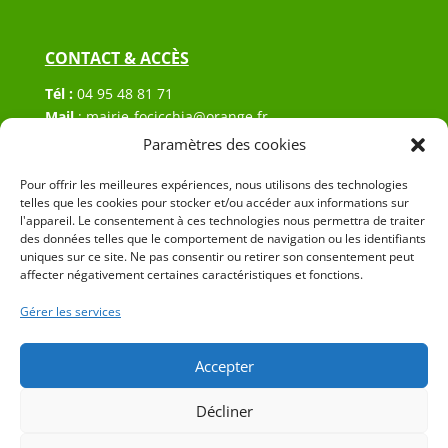
CONTACT & ACCÈS
Tél :
04 95 48 81 71
Mail
:
mairie-focicchia@orange.fr
Adresse :
Hôtel de ville de Focicchia
Paramètres des cookies
Le village
20212 Focicchia
Pour offrir les meilleures expériences, nous utilisons des technologies
telles que les cookies pour stocker et/ou accéder aux informations sur
l'appareil. Le consentement à ces technologies nous permettra de traiter
des données telles que le comportement de navigation ou les identifiants
uniques sur ce site. Ne pas consentir ou retirer son consentement peut
affecter négativement certaines caractéristiques et fonctions.
Gérer les services
© 2023 Mairie de Focicchia – Réalisation
SITEC
–
Plan
du site
–
Mention Légales
Accepter
Décliner