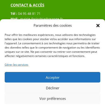
CONTACT & ACCÈS
Tél :
04 95 48 81 71
Mail
:
mairie-focicchia@orange.fr
Adresse :
Hôtel de ville de Focicchia
Paramètres des cookies
Le village
Pour offrir les meilleures expériences, nous utilisons des technologies
20212 Focicchia
telles que les cookies pour stocker et/ou accéder aux informations sur
l'appareil. Le consentement à ces technologies nous permettra de traiter
des données telles que le comportement de navigation ou les identifiants
uniques sur ce site. Ne pas consentir ou retirer son consentement peut
affecter négativement certaines caractéristiques et fonctions.
Gérer les services
© 2023 Mairie de Focicchia – Réalisation
SITEC
–
Plan
du site
–
Mention Légales
Accepter
Décliner
Voir préférences