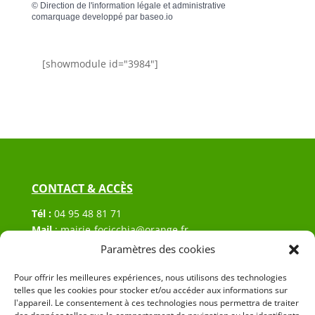
©
Direction de l'information légale et administrative
comarquage developpé par
baseo.io
[showmodule id="3984"]
CONTACT & ACCÈS
Tél :
04 95 48 81 71
Mail
:
mairie-focicchia@orange.fr
Adresse :
Hôtel de ville de Focicchia
Paramètres des cookies
Le village
Pour offrir les meilleures expériences, nous utilisons des technologies
20212 Focicchia
telles que les cookies pour stocker et/ou accéder aux informations sur
l'appareil. Le consentement à ces technologies nous permettra de traiter