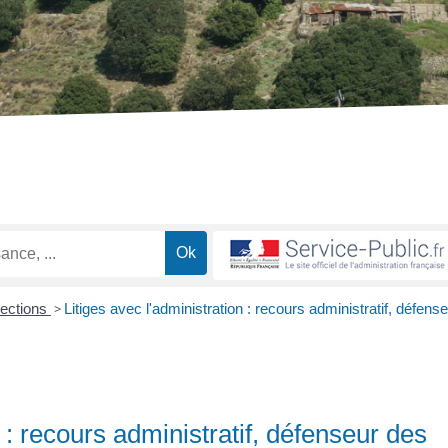
lections
>
Litiges avec l'administration : recours administratif, défens
n : recours administratif, défenseur des