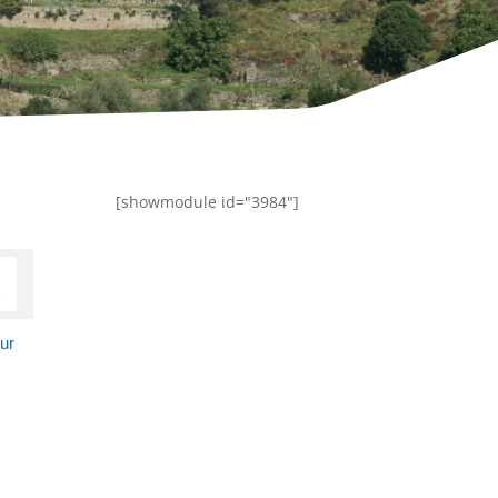
[showmodule id="3984"]
eur