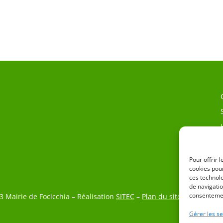
Pour offrir 
cookies pour
ces technol
de navigatio
consentemen
3 Mairie de Focicchia – Réalisation
SITEC
–
Plan du site
–
Mention L
Gérer les se