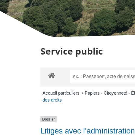
Service public
Accueil particuliers
>
Papiers - Citoyenneté - É
des droits
Dossier
Litiges avec l'administratio