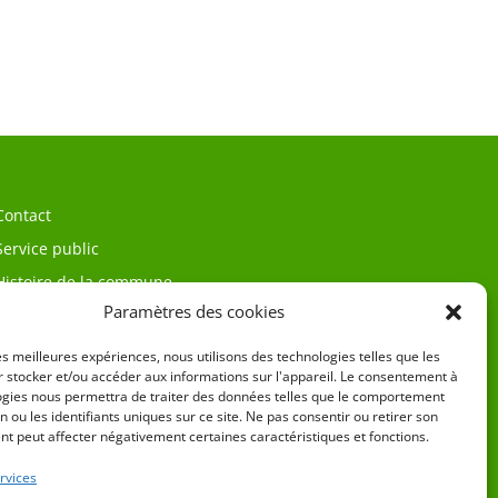
Contact
Service public
Histoire de la commune
Paramètres des cookies
les meilleures expériences, nous utilisons des technologies telles que les
 stocker et/ou accéder aux informations sur l'appareil. Le consentement à
ogies nous permettra de traiter des données telles que le comportement
n ou les identifiants uniques sur ce site. Ne pas consentir ou retirer son
t peut affecter négativement certaines caractéristiques et fonctions.
égales
rvices