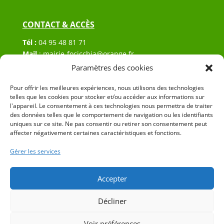
CONTACT & ACCÈS
Tél :
04 95 48 81 71
Mail
:
mairie-focicchia@orange.fr
Adresse :
Hôtel de ville de Focicchia
Paramètres des cookies
Le village
Pour offrir les meilleures expériences, nous utilisons des technologies
20212 Focicchia
telles que les cookies pour stocker et/ou accéder aux informations sur
l'appareil. Le consentement à ces technologies nous permettra de traiter
des données telles que le comportement de navigation ou les identifiants
uniques sur ce site. Ne pas consentir ou retirer son consentement peut
affecter négativement certaines caractéristiques et fonctions.
Gérer les services
© 2023 Mairie de Focicchia – Réalisation
SITEC
–
Plan
du site
–
Mention Légales
Accepter
Décliner
Voir préférences