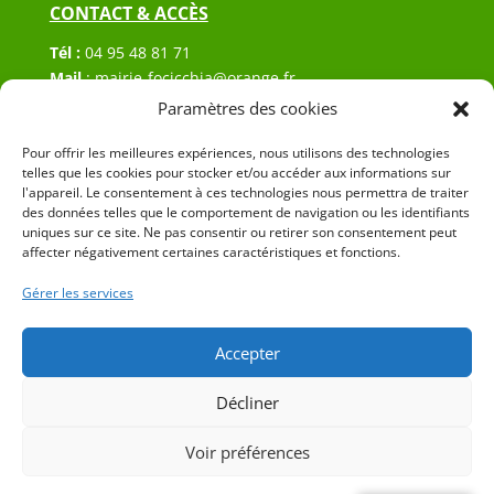
CONTACT & ACCÈS
Tél :
04 95 48 81 71
Mail
:
mairie-focicchia@orange.fr
Adresse :
Hôtel de ville de Focicchia
Paramètres des cookies
Le village
20212 Focicchia
Pour offrir les meilleures expériences, nous utilisons des technologies
telles que les cookies pour stocker et/ou accéder aux informations sur
l'appareil. Le consentement à ces technologies nous permettra de traiter
des données telles que le comportement de navigation ou les identifiants
uniques sur ce site. Ne pas consentir ou retirer son consentement peut
affecter négativement certaines caractéristiques et fonctions.
Gérer les services
© 2023 Mairie de Focicchia – Réalisation
SITEC
–
Plan
du site
–
Mention Légales
Accepter
Décliner
Voir préférences