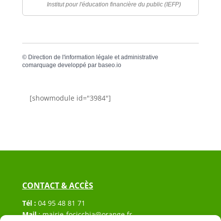
Institut pour l'éducation financière du public (IEFP)
©
Direction de l'information légale et administrative
comarquage developpé par
baseo.io
[showmodule id="3984"]
CONTACT & ACCÈS
Tél :
04 95 48 81 71
Mail
:
mairie-focicchia@orange.fr