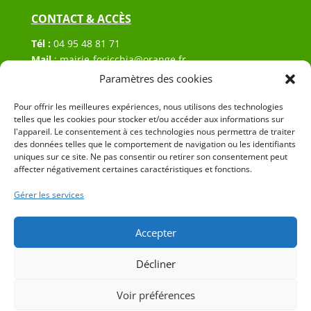
CONTACT & ACCÈS
Tél :
04 95 48 81 71
Mail
:
mairie-focicchia@orange.fr
Adresse :
Hôtel de ville de Focicchia
Paramètres des cookies
Le village
Pour offrir les meilleures expériences, nous utilisons des technologies
20212 Focicchia
telles que les cookies pour stocker et/ou accéder aux informations sur
l'appareil. Le consentement à ces technologies nous permettra de traiter
des données telles que le comportement de navigation ou les identifiants
uniques sur ce site. Ne pas consentir ou retirer son consentement peut
affecter négativement certaines caractéristiques et fonctions.
Gérer les services
© 2023 Mairie de Focicchia – Réalisation
SITEC
–
Plan
du site
–
Mention Légales
Accepter
Décliner
Voir préférences