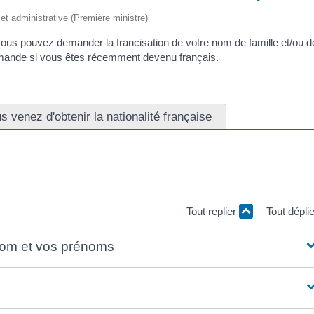
e et administrative (Première ministre)
 vous pouvez demander la francisation de votre nom de famille et/ou d
emande si vous êtes récemment devenu français.
s venez d'obtenir la nationalité française
mander la francisation de votre nom de famille et/ou de vos prénoms
.corsica/service-public/?xml=N111">l'acquisition de la nationalité
Tout replier
Tout dépli
 nom et vos prénoms