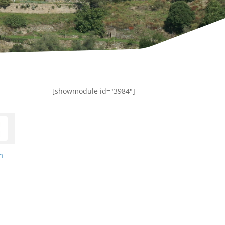
[showmodule id="3984"]
m