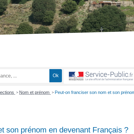
lections
>
Nom et prénom
>
Peut-on franciser son nom et son préno
et son prénom en devenant Français ?