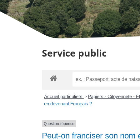
Service public
Accueil particuliers
>
Papiers - Citoyenneté - É
en devenant Français ?
Question-réponse
Peut-on franciser son nom 