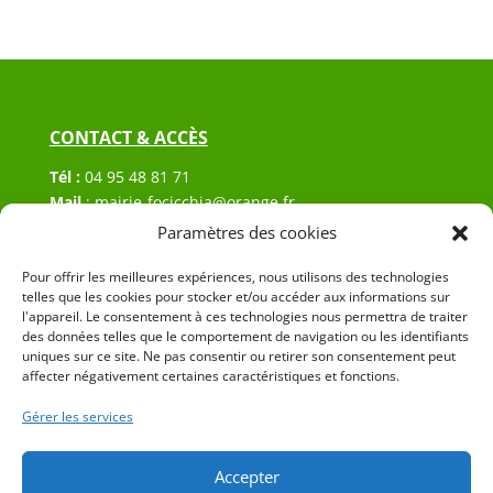
CONTACT & ACCÈS
Tél :
04 95 48 81 71
Mail
:
mairie-focicchia@orange.fr
Adresse :
Hôtel de ville de Focicchia
Paramètres des cookies
Le village
20212 Focicchia
Pour offrir les meilleures expériences, nous utilisons des technologies
telles que les cookies pour stocker et/ou accéder aux informations sur
l'appareil. Le consentement à ces technologies nous permettra de traiter
des données telles que le comportement de navigation ou les identifiants
uniques sur ce site. Ne pas consentir ou retirer son consentement peut
affecter négativement certaines caractéristiques et fonctions.
Gérer les services
© 2023 Mairie de Focicchia – Réalisation
SITEC
–
Plan
du site
–
Mention Légales
Accepter