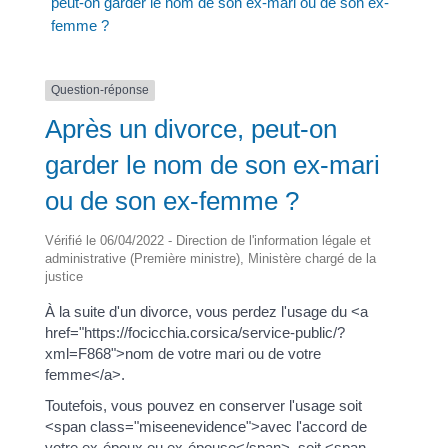
peut-on garder le nom de son ex-mari ou de son ex-
femme ?
Question-réponse
Après un divorce, peut-on
garder le nom de son ex-mari
ou de son ex-femme ?
Vérifié le 06/04/2022 - Direction de l'information légale et
administrative (Première ministre), Ministère chargé de la
justice
À la suite d'un divorce, vous perdez l'usage du <a
href="https://focicchia.corsica/service-public/?
xml=F868">nom de votre mari ou de votre
femme</a>.
Toutefois, vous pouvez en conserver l'usage soit
<span class="miseenevidence">avec l'accord de
votre ex-époux ou ex-épouse</span>, soit <span