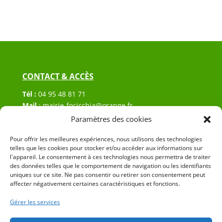
CONTACT & ACCÈS
Tél :
04 95 48 81 71
Mail
:
mairie-focicchia@orange.fr
Adresse :
Hôtel de ville de Focicchia
Paramètres des cookies
Le village
20212 Focicchia
Pour offrir les meilleures expériences, nous utilisons des technologies
telles que les cookies pour stocker et/ou accéder aux informations sur
l'appareil. Le consentement à ces technologies nous permettra de traiter
des données telles que le comportement de navigation ou les identifiants
uniques sur ce site. Ne pas consentir ou retirer son consentement peut
affecter négativement certaines caractéristiques et fonctions.
Gérer les services
© 2023 Mairie de Focicchia – Réalisation
SITEC
–
Plan