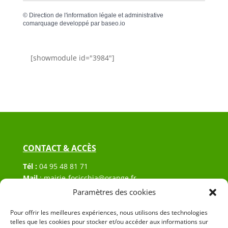
©
Direction de l'information légale et administrative
comarquage developpé par
baseo.io
[showmodule id="3984"]
CONTACT & ACCÈS
Tél :
04 95 48 81 71
Mail
:
mairie-focicchia@orange.fr
Adresse :
Hôtel de ville de Focicchia
Paramètres des cookies
Le village
20212 Focicchia
Pour offrir les meilleures expériences, nous utilisons des technologies
telles que les cookies pour stocker et/ou accéder aux informations sur