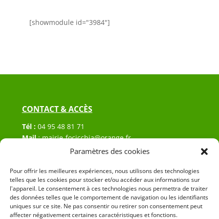
[showmodule id="3984"]
CONTACT & ACCÈS
Tél :
04 95 48 81 71
Mail
:
mairie-focicchia@orange.fr
Adresse :
Hôtel de ville de Focicchia
Paramètres des cookies
Le village
20212 Focicchia
Pour offrir les meilleures expériences, nous utilisons des technologies
telles que les cookies pour stocker et/ou accéder aux informations sur
l'appareil. Le consentement à ces technologies nous permettra de traiter
des données telles que le comportement de navigation ou les identifiants
uniques sur ce site. Ne pas consentir ou retirer son consentement peut
affecter négativement certaines caractéristiques et fonctions.