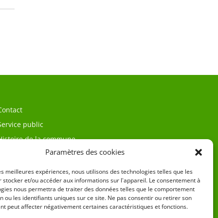
Contact
Service public
Histoire de la commune
Paramètres des cookies
les meilleures expériences, nous utilisons des technologies telles que les
 stocker et/ou accéder aux informations sur l'appareil. Le consentement à
ogies nous permettra de traiter des données telles que le comportement
n ou les identifiants uniques sur ce site. Ne pas consentir ou retirer son
t peut affecter négativement certaines caractéristiques et fonctions.
égales