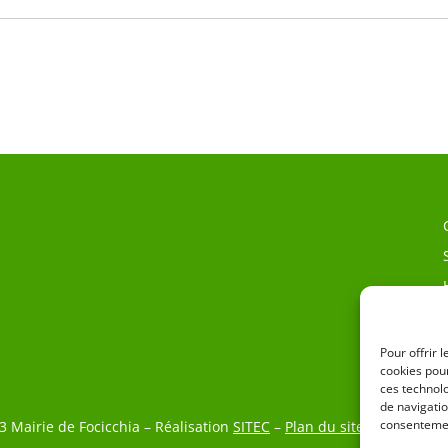
Pour offrir 
cookies pour
ces technol
de navigatio
consentemen
3 Mairie de Focicchia – Réalisation
SITEC
–
Plan du site
–
Mention L