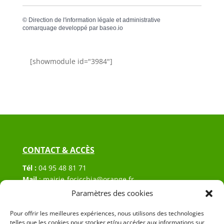
©
Direction de l'information légale et administrative
comarquage developpé par
baseo.io
[showmodule id="3984"]
CONTACT & ACCÈS
Tél :
04 95 48 81 71
Mail
:
mairie-focicchia@orange.fr
Adresse :
Hôtel de ville de Focicchia
Paramètres des cookies
Le village
Pour offrir les meilleures expériences, nous utilisons des technologies
20212 Focicchia
telles que les cookies pour stocker et/ou accéder aux informations sur