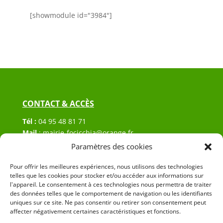
[showmodule id="3984"]
CONTACT & ACCÈS
Tél :
04 95 48 81 71
Mail
:
mairie-focicchia@orange.fr
Adresse :
Hôtel de ville de Focicchia
Paramètres des cookies
Le village
Pour offrir les meilleures expériences, nous utilisons des technologies
20212 Focicchia
telles que les cookies pour stocker et/ou accéder aux informations sur
l'appareil. Le consentement à ces technologies nous permettra de traiter
des données telles que le comportement de navigation ou les identifiants
uniques sur ce site. Ne pas consentir ou retirer son consentement peut
affecter négativement certaines caractéristiques et fonctions.