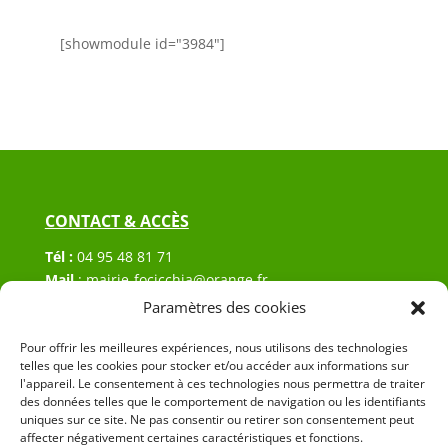
[showmodule id="3984"]
CONTACT & ACCÈS
Tél :
04 95 48 81 71
Mail
:
mairie-focicchia@orange.fr
Adresse :
Hôtel de ville de Focicchia
Paramètres des cookies
Le village
Pour offrir les meilleures expériences, nous utilisons des technologies
20212 Focicchia
telles que les cookies pour stocker et/ou accéder aux informations sur
l'appareil. Le consentement à ces technologies nous permettra de traiter
des données telles que le comportement de navigation ou les identifiants
uniques sur ce site. Ne pas consentir ou retirer son consentement peut
affecter négativement certaines caractéristiques et fonctions.