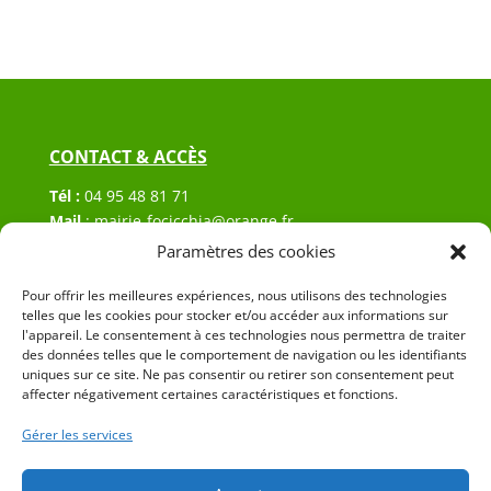
CONTACT & ACCÈS
Tél :
04 95 48 81 71
Mail
:
mairie-focicchia@orange.fr
Adresse :
Hôtel de ville de Focicchia
Paramètres des cookies
Le village
20212 Focicchia
Pour offrir les meilleures expériences, nous utilisons des technologies
telles que les cookies pour stocker et/ou accéder aux informations sur
l'appareil. Le consentement à ces technologies nous permettra de traiter
des données telles que le comportement de navigation ou les identifiants
uniques sur ce site. Ne pas consentir ou retirer son consentement peut
affecter négativement certaines caractéristiques et fonctions.
Gérer les services
© 2023 Mairie de Focicchia – Réalisation
SITEC
–
Plan
du site
–
Mention Légales