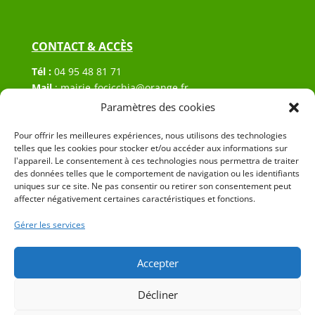
CONTACT & ACCÈS
Tél :
04 95 48 81 71
Mail
:
mairie-focicchia@orange.fr
Adresse :
Hôtel de ville de Focicchia
Paramètres des cookies
Le village
20212 Focicchia
Pour offrir les meilleures expériences, nous utilisons des technologies
telles que les cookies pour stocker et/ou accéder aux informations sur
l'appareil. Le consentement à ces technologies nous permettra de traiter
des données telles que le comportement de navigation ou les identifiants
uniques sur ce site. Ne pas consentir ou retirer son consentement peut
affecter négativement certaines caractéristiques et fonctions.
Gérer les services
© 2023 Mairie de Focicchia – Réalisation
SITEC
–
Plan
du site
–
Mention Légales
Accepter
Décliner