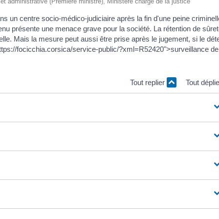
e et administrative (Première ministre), Ministère chargé de la justice
s un centre socio-médico-judiciaire après la fin d'une peine criminell
étenu présente une menace grave pour la société. La rétention de sûre
le. Mais la mesure peut aussi être prise après le jugement, si le dét
https://focicchia.corsica/service-public/?xml=R52420">surveillance de
Tout replier
Tout dépli