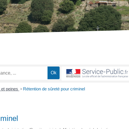
 et peines
>
Rétention de sûreté pour criminel
iminel