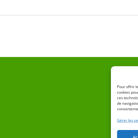
Pour offrir 
cookies pour
ces technol
de navigatio
consentemen
Gérer les se
Ac