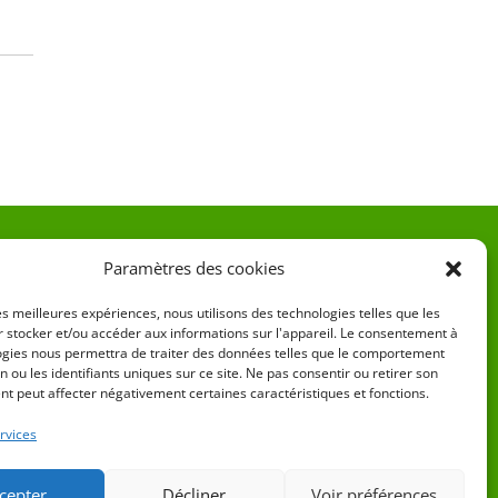
Paramètres des cookies
Contact
les meilleures expériences, nous utilisons des technologies telles que les
Service public
 stocker et/ou accéder aux informations sur l'appareil. Le consentement à
Histoire de la commune
ogies nous permettra de traiter des données telles que le comportement
n ou les identifiants uniques sur ce site. Ne pas consentir ou retirer son
t peut affecter négativement certaines caractéristiques et fonctions.
rvices
cepter
Décliner
Voir préférences