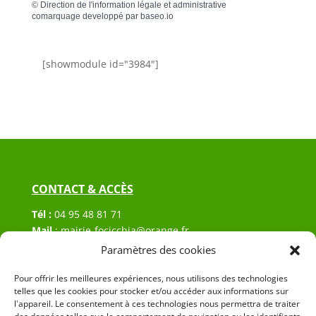
©
Direction de l'information légale et administrative
comarquage developpé par
baseo.io
[showmodule id="3984"]
CONTACT & ACCÈS
Tél :
04 95 48 81 71
Mail
:
mairie-focicchia@orange.fr
Adresse :
Hôtel de ville de Focicchia
Paramètres des cookies
Le village
20212 Focicchia
Pour offrir les meilleures expériences, nous utilisons des technologies
telles que les cookies pour stocker et/ou accéder aux informations sur
l'appareil. Le consentement à ces technologies nous permettra de traiter