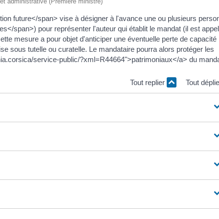
e et administrative (Première ministre)
on future</span> vise à désigner à l'avance une ou plusieurs pers
/span>) pour représenter l'auteur qui établit le mandat (il est appe
e mesure a pour objet d'anticiper une éventuelle perte de capacité
se sous tutelle ou curatelle. Le mandataire pourra alors protéger les
icchia.corsica/service-public/?xml=R44664">patrimoniaux</a> du mand
Tout replier
Tout dépli