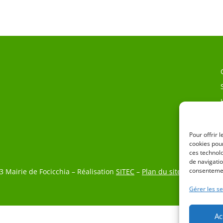
Pour offrir 
cookies pour
ces technol
de navigatio
consentemen
3 Mairie de Focicchia – Réalisation
SITEC
–
Plan du site
–
Mention L
Gérer les se
Ac