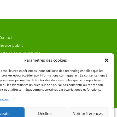
Contact
Service public
Histoire de la commune
Paramètres des cookies
les meilleures expériences, nous utilisons des technologies telles que les
 stocker et/ou accéder aux informations sur l'appareil. Le consentement à
ogies nous permettra de traiter des données telles que le comportement
n ou les identifiants uniques sur ce site. Ne pas consentir ou retirer son
t peut affecter négativement certaines caractéristiques et fonctions.
égales
rvices
cepter
Décliner
Voir préférences