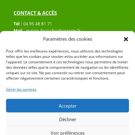
CONTACT & ACCÈS
Tél :
04 95 48 81 71
Mail
:
mairie-focicchia@orange.fr
Adresse :
Hôtel de ville de Focicchia
Paramètres des cookies
Le village
Pour offrir les meilleures expériences, nous utilisons des technologies
20212 Focicchia
telles que les cookies pour stocker et/ou accéder aux informations sur
l'appareil. Le consentement à ces technologies nous permettra de traiter
des données telles que le comportement de navigation ou les identifiants
uniques sur ce site. Ne pas consentir ou retirer son consentement peut
affecter négativement certaines caractéristiques et fonctions.
Gérer les services
© 2023 Mairie de Focicchia – Réalisation
SITEC
–
Plan
du site
–
Mention Légales
Accepter
Décliner
Voir préférences