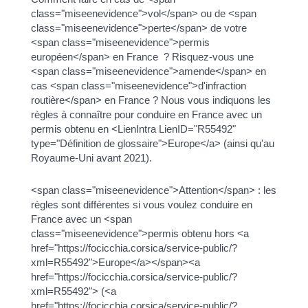
class="miseenevidence">vol</span> ou de <span
class="miseenevidence">perte</span> de votre
<span class="miseenevidence">permis
européen</span> en France ? Risquez-vous une
<span class="miseenevidence">amende</span> en
cas <span class="miseenevidence">d'infraction
routière</span> en France ? Nous vous indiquons les
règles à connaître pour conduire en France avec un
permis obtenu en <LienIntra LienID="R55492"
type="Définition de glossaire">Europe</a> (ainsi qu'au
Royaume-Uni avant 2021).
<span class="miseenevidence">Attention</span> : les
règles sont différentes si vous voulez conduire en
France avec un <span
class="miseenevidence">permis obtenu hors <a
href="https://focicchia.corsica/service-public/?
xml=R55492">Europe</a></span><a
href="https://focicchia.corsica/service-public/?
xml=R55492"> (<a
href="https://focicchia.corsica/service-public/?