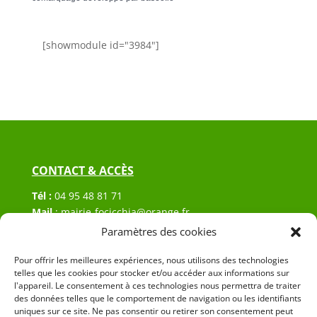
[showmodule id="3984"]
CONTACT & ACCÈS
Tél :
04 95 48 81 71
Mail
:
mairie-focicchia@orange.fr
Adresse :
Hôtel de ville de Focicchia
Paramètres des cookies
Le village
Pour offrir les meilleures expériences, nous utilisons des technologies
20212 Focicchia
telles que les cookies pour stocker et/ou accéder aux informations sur
l'appareil. Le consentement à ces technologies nous permettra de traiter
des données telles que le comportement de navigation ou les identifiants
uniques sur ce site. Ne pas consentir ou retirer son consentement peut