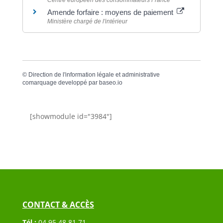
Centre européen des consommateurs France
Amende forfaire : moyens de paiement
Ministère chargé de l'intérieur
©
Direction de l'information légale et administrative
comarquage developpé par
baseo.io
[showmodule id="3984"]
CONTACT & ACCÈS
Tél :
04 95 48 81 71