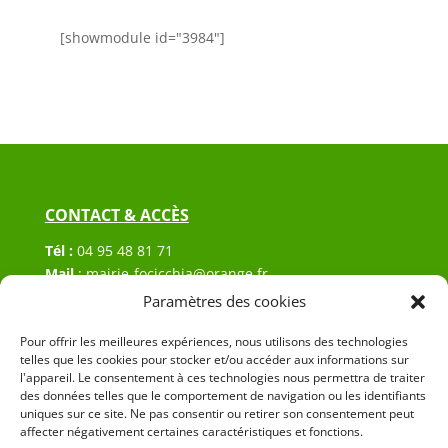
[showmodule id="3984"]
CONTACT & ACCÈS
Tél :
04 95 48 81 71
Mail
:
mairie-focicchia@orange.fr
Adresse :
Hôtel de ville de Focicchia
Paramètres des cookies
Le village
20212 Focicchia
Pour offrir les meilleures expériences, nous utilisons des technologies
telles que les cookies pour stocker et/ou accéder aux informations sur
l'appareil. Le consentement à ces technologies nous permettra de traiter
des données telles que le comportement de navigation ou les identifiants
uniques sur ce site. Ne pas consentir ou retirer son consentement peut
affecter négativement certaines caractéristiques et fonctions.