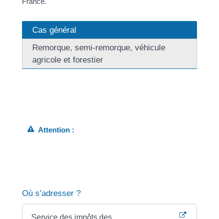
France.
Cas général
Remorque, semi-remorque, véhicule
agricole et forestier
En fonction de votre département de résidence, vous
devez faire la demande au service national des quitus
ou au service des impôts des entreprises (SIE).
Attention :
contactez préalablement le service, car certains
expérimentent une démarche en ligne et ne
reçoivent plus le public. Renseignez-vous
également sur les modes de paiement autorisés.
Où s’adresser ?
Service des impôts des