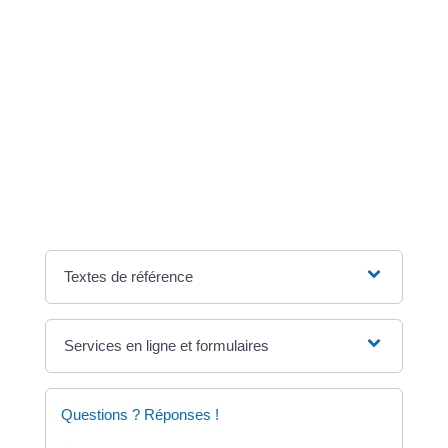
Une <a href="https://focicchia.corsica/service-public/?
xml=F12956">traduction certifiée</a> peut vous être
demandée si la facture ou la carte grise n'est pas
rédigée en français.
Si vous avez acheté un véhicule neuf, sachez que les
services des impôts peuvent vous demander de
présenter également un certificat de conformité. Le
constructeur peut le délivrer sous forme de document
numérique.
Textes de référence
Services en ligne et formulaires
Questions ? Réponses !