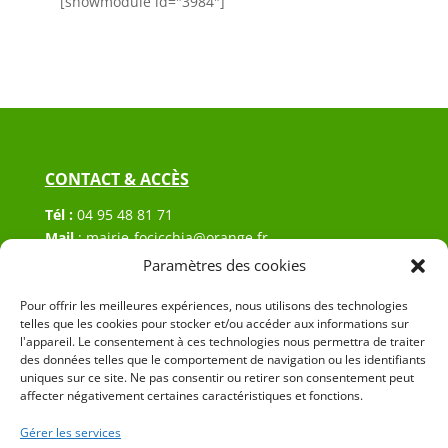
[showmodule id="3984"]
CONTACT & ACCÈS
Tél :
04 95 48 81 71
Mail
:
mairie-focicchia@orange.fr
Adresse :
Hôtel de ville de Focicchia
Paramètres des cookies
Le village
Pour offrir les meilleures expériences, nous utilisons des technologies
20212 Focicchia
telles que les cookies pour stocker et/ou accéder aux informations sur
l'appareil. Le consentement à ces technologies nous permettra de traiter
des données telles que le comportement de navigation ou les identifiants
uniques sur ce site. Ne pas consentir ou retirer son consentement peut
affecter négativement certaines caractéristiques et fonctions.
Gérer les services