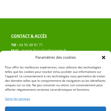
CONTACT & ACCÈS
Tél :
04 95 48 81 71
Mail
:
mairie-focicchia@orange.fr
Adresse :
Hôtel de ville de Focicchia
Paramètres des cookies
Le village
Pour offrir les meilleures expériences, nous utilisons des technologies
20212 Focicchia
telles que les cookies pour stocker et/ou accéder aux informations sur
l'appareil. Le consentement à ces technologies nous permettra de traiter
des données telles que le comportement de navigation ou les identifiants
uniques sur ce site. Ne pas consentir ou retirer son consentement peut
affecter négativement certaines caractéristiques et fonctions.
Gérer les services
© 2023 Mairie de Focicchia – Réalisation
SITEC
–
Plan
du site
–
Mention Légales