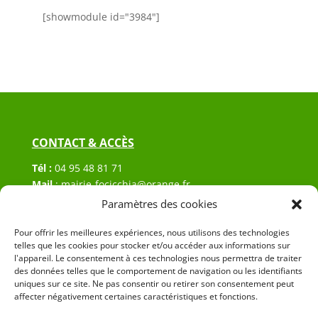
[showmodule id="3984"]
CONTACT & ACCÈS
Tél :
04 95 48 81 71
Mail
:
mairie-focicchia@orange.fr
Adresse :
Hôtel de ville de Focicchia
Paramètres des cookies
Le village
20212 Focicchia
Pour offrir les meilleures expériences, nous utilisons des technologies
telles que les cookies pour stocker et/ou accéder aux informations sur
l'appareil. Le consentement à ces technologies nous permettra de traiter
des données telles que le comportement de navigation ou les identifiants
uniques sur ce site. Ne pas consentir ou retirer son consentement peut
affecter négativement certaines caractéristiques et fonctions.