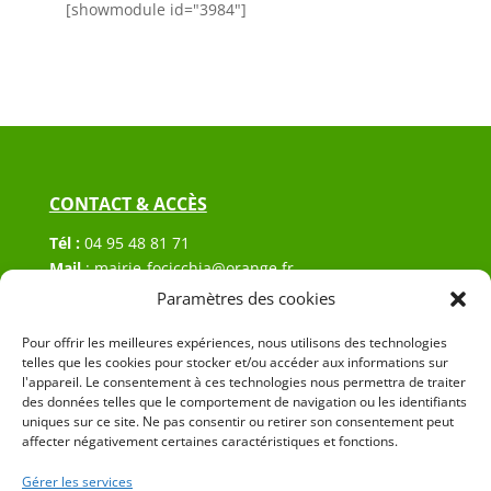
[showmodule id="3984"]
CONTACT & ACCÈS
Tél :
04 95 48 81 71
Mail
:
mairie-focicchia@orange.fr
Adresse :
Hôtel de ville de Focicchia
Paramètres des cookies
Le village
20212 Focicchia
Pour offrir les meilleures expériences, nous utilisons des technologies
telles que les cookies pour stocker et/ou accéder aux informations sur
l'appareil. Le consentement à ces technologies nous permettra de traiter
des données telles que le comportement de navigation ou les identifiants
uniques sur ce site. Ne pas consentir ou retirer son consentement peut
affecter négativement certaines caractéristiques et fonctions.
Gérer les services