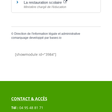
La restauration scolaire
Ministère chargé de l'éducation
©
Direction de l'information légale et administrative
comarquage developpé par
baseo.io
[showmodule id="3984"]
CONTACT & ACCÈS
Tél :
04 95 48 81 71